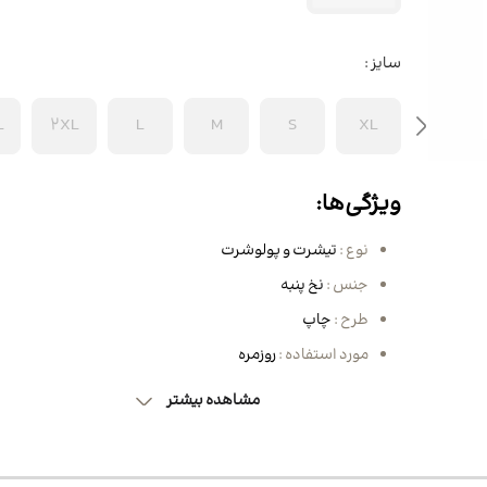
مو
کیف زنانه
ساق دست ورزشی
BB کرم، CC کرم و DD کرم
نیم بوت و بوت مردانه
کرم شب و روز
 مو
لگ زنانه
کفش زنانه
کیف کراس بادی و پاسپورتی
سایز :
مردانه
روغن مراقبتی و زیبایی
ننده مو
کوله پشتی زنانه
اسکارف و هدبند ورزشی
کیف پول و جاکارتی مردانه
ماسک صورت
L
2XL
L
M
S
XL
 مژه و ابرو
تاپ ورزش زنانه
کیف کراس بادی و کیف دوشی
زنانه
انه
ون مو
کیف دستی زنانه
ویژگی‌ها:
انه
بوت و نیم بوت زنانه
نوع :
تیشرت و پولوشرت
ه
جنس :
نخ پنبه
طرح :
چاپ
نانه
مورد استفاده :
روزمره
 زنانه
ی زنانه
مشاهده بیشتر