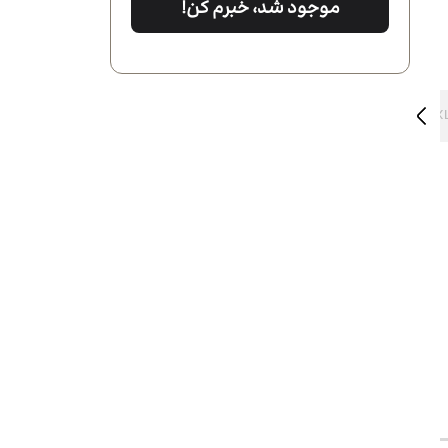
موجود شد، خبرم کن!
7XL
6XL
5XL
4XL
3X