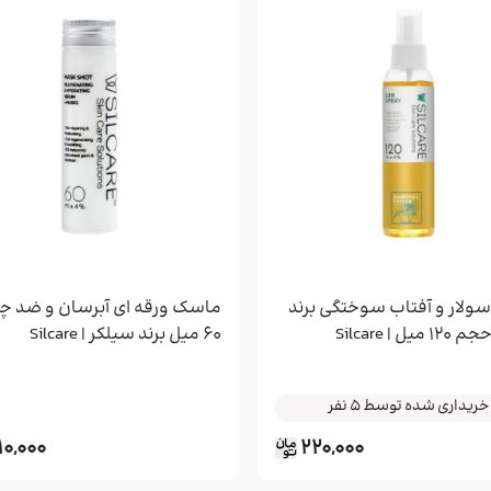
مو
کیف زنانه
ساق دست ورزشی
BB کرم، CC کرم و DD کرم
نیم بوت و بوت مردانه
کرم شب و روز
 مو
لگ زنانه
کفش زنانه
کیف کراس بادی و پاسپورتی
مردانه
روغن مراقبتی و زیبایی
ننده مو
کوله پشتی زنانه
اسکارف و هدبند ورزشی
کیف پول و جاکارتی مردانه
ماسک صورت
 مژه و ابرو
تاپ ورزش زنانه
کیف کراس بادی و کیف دوشی
زنانه
انه
ون مو
کیف دستی زنانه
انه
بوت و نیم بوت زنانه
ه
ولار و آفتاب سوختگی برند
ماسک ورقه ای آبرسان و ضد چ
نانه
ل | Silcare
60 میل برند سیلکر | Silcare
 زنانه
ی زنانه
0,000
220,000