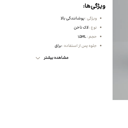
مو
کیف زنانه
ساق دست ورزشی
BB کرم، CC کرم و DD کرم
نیم بوت و بوت مردانه
ویژگی‌ها:
کرم شب و روز
 مو
لگ زنانه
کفش زنانه
کیف کراس بادی و پاسپورتی
مردانه
روغن مراقبتی و زیبایی
ویژگی :
پوشانندگی بالا
ننده مو
کوله پشتی زنانه
اسکارف و هدبند ورزشی
نوع :
لاک ناخن
کیف پول و جاکارتی مردانه
ماسک صورت
 مژه و ابرو
تاپ ورزش زنانه
کیف کراس بادی و کیف دوشی
حجم :
15ML
زنانه
انه
ون مو
جلوه پس از استفاده :
براق
کیف دستی زنانه
انه
مشاهده بیشتر
بوت و نیم بوت زنانه
ه
نانه
 زنانه
ی زنانه