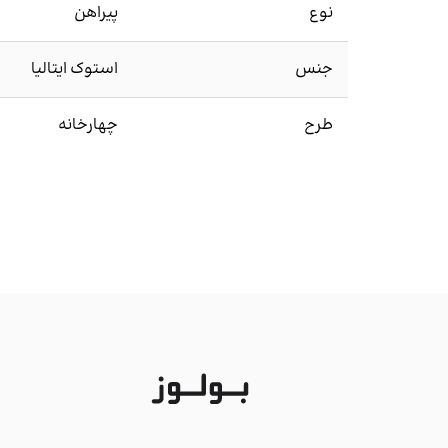
نوع
پیراهن
جنس
استوک ایتالیا
طرح
چهارخانه