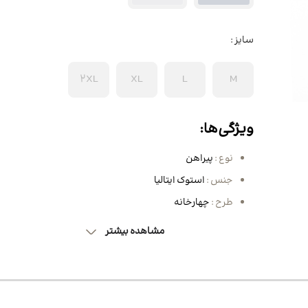
مو
کیف زنانه
ساق دست ورزشی
BB کرم، CC کرم و DD کرم
نیم بوت و بوت مردانه
کرم شب و روز
 مو
لگ زنانه
کفش زنانه
کیف کراس بادی و پاسپورتی
سایز :
مردانه
روغن مراقبتی و زیبایی
ننده مو
کوله پشتی زنانه
اسکارف و هدبند ورزشی
کیف پول و جاکارتی مردانه
ماسک صورت
2XL
XL
L
M
 مژه و ابرو
تاپ ورزش زنانه
کیف کراس بادی و کیف دوشی
زنانه
انه
ون مو
کیف دستی زنانه
ویژگی‌ها:
انه
بوت و نیم بوت زنانه
نوع :
پیراهن
ه
جنس :
استوک ایتالیا
طرح :
چهارخانه
نانه
 زنانه
مشاهده بیشتر
ی زنانه