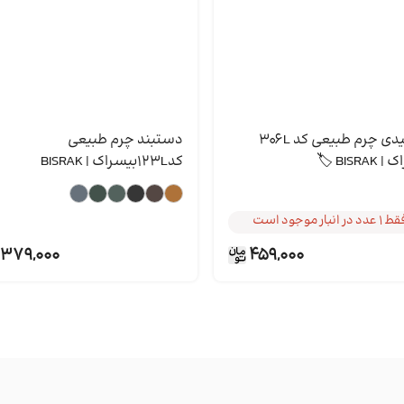
جاکلیدی چرم طبیعی کد 306L
دستبند چرم طبیعی
خریداری شده توسط 2 نفر
BISRA 🏷
کد123Lبیسراک | BISRAK
 عدد در انبار موجود است
خریداری شده توسط 2 نفر
 عدد در انبار موجود است
379,000
459,000