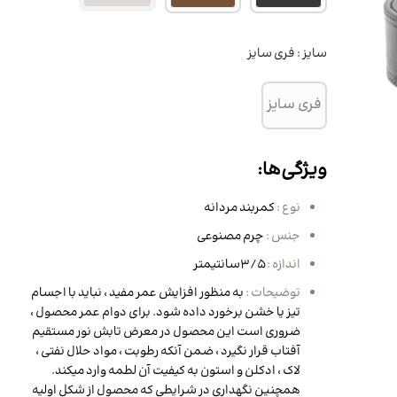
مو
کیف زنانه
ساق دست ورزشی
BB کرم، CC کرم و DD کرم
نیم بوت و بوت مردانه
کرم شب و روز
 مو
لگ زنانه
کفش زنانه
کیف کراس بادی و پاسپورتی
سایز :
فری سایز
مردانه
روغن مراقبتی و زیبایی
ننده مو
کوله پشتی زنانه
اسکارف و هدبند ورزشی
کیف پول و جاکارتی مردانه
ماسک صورت
 مژه و ابرو
تاپ ورزش زنانه
کیف کراس بادی و کیف دوشی
فری سایز
زنانه
انه
ون مو
کیف دستی زنانه
ویژگی‌ها:
انه
بوت و نیم بوت زنانه
نوع :
کمربند مردانه
ه
جنس :
چرم مصنوعی
نانه
اندازه :
3/5سانتیمتر
توضیحات :
به منظور افزایش عمر مفید ، نباید با اجسام
 زنانه
تیز یا خشن برخورد داده شود. برای دوام عمر محصول ،
ی زنانه
ضروری است این محصول در معرض تابش نور مستقیم
آفتاب قرار نگیرد ، ضمن آنکه رطوبت ، مواد حلال نفتی ،
لاک ، ادکلن و استون به کیفیت آن لطمه وارد میکند.
همچنین نگهداری در شرایطی که محصول از شکل اولیه