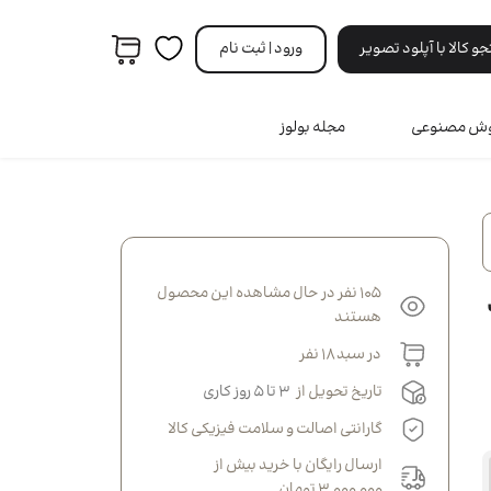
 کالا با آپلود تصویر
ورود | ثبت‌ نام
هوش مصنوعی
مجله بولوز
مردانه
ه
ری
105 نفر در حال مشاهده این محصول
B کد
ه
نه
هستند
انه
در سبد 18 نفر
تاریخ تحویل از
۳ تا ۵ روز کاری
گارانتی اصالت و سلامت فیزیکی کالا
ارسال رایگان با خرید بیش از
3,000,000 تومان