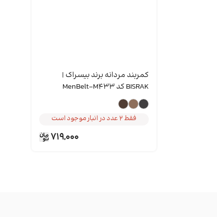
کمربند مردانه برند بیسراک |
خریداری شده توسط 4 نفر
BISRAK کد MenBelt-M433
فقط 2 عدد در انبار موجود است
خریداری شده توسط 4 نفر
فقط 2 عدد در انبار موجود است
719,000