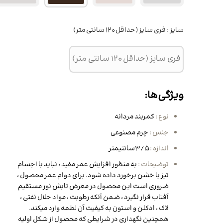
مو
کیف زنانه
ساق دست ورزشی
BB کرم، CC کرم و DD کرم
نیم بوت و بوت مردانه
کرم شب و روز
 مو
لگ زنانه
کفش زنانه
کیف کراس بادی و پاسپورتی
سایز :
فری سایز (حداقل 120 سانتی متر)
مردانه
روغن مراقبتی و زیبایی
ننده مو
کوله پشتی زنانه
اسکارف و هدبند ورزشی
کیف پول و جاکارتی مردانه
ماسک صورت
 مژه و ابرو
تاپ ورزش زنانه
کیف کراس بادی و کیف دوشی
فری سایز (حداقل 120 سانتی متر)
زنانه
انه
ون مو
کیف دستی زنانه
ویژگی‌ها:
انه
بوت و نیم بوت زنانه
نوع :
کمربند مردانه
ه
جنس :
چرم مصنوعی
نانه
اندازه :
3/5سانتیمتر
توضیحات :
به منظور افزایش عمر مفید ، نباید با اجسام
 زنانه
تیز یا خشن برخورد داده شود. برای دوام عمر محصول ،
ی زنانه
ضروری است این محصول در معرض تابش نور مستقیم
آفتاب قرار نگیرد ، ضمن آنکه رطوبت ، مواد حلال نفتی ،
لاک ، ادکلن و استون به کیفیت آن لطمه وارد میکند.
همچنین نگهداری در شرایطی که محصول از شکل اولیه