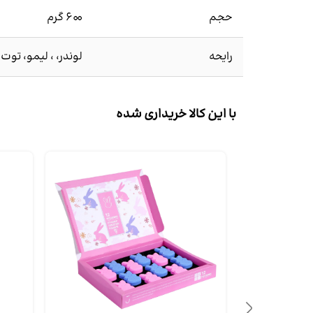
حجم
600 گرم
رایحه
لوندر، ، لیمو، تو
با این کالا خریداری شده