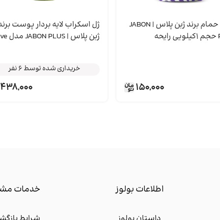
نمك حمام برند ژبن پلاس | JABON
ژل اسکراب لایه بردار پوست 
PLUS حجم 1کیلویی رايحه
ژبن پلاس | PLUS
خریداری شده توسط 6 نفر
وخودوس
وزن 750 گرم
خریداری شده توسط 6 نفر
خریداری شده توسط 6 نفر
438,000
150,000
اطلاعات بولوز
خدمات مشت
داستان بولوز
شرایط بازگشت