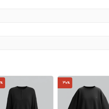
5%
30%