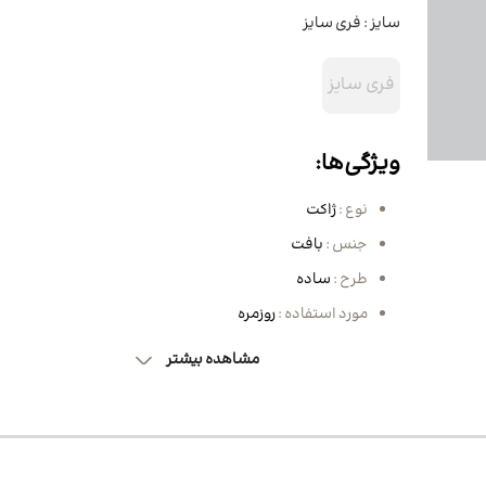
مو
کیف زنانه
ساق دست ورزشی
BB کرم، CC کرم و DD کرم
نیم بوت و بوت مردانه
سایز :
فری سایز
کرم شب و روز
 مو
لگ زنانه
کفش زنانه
کیف کراس بادی و پاسپورتی
مردانه
روغن مراقبتی و زیبایی
فری سایز
ننده مو
کوله پشتی زنانه
اسکارف و هدبند ورزشی
کیف پول و جاکارتی مردانه
ماسک صورت
 مژه و ابرو
تاپ ورزش زنانه
کیف کراس بادی و کیف دوشی
زنانه
ویژگی‌ها:
انه
ون مو
کیف دستی زنانه
انه
نوع :
ژاکت
بوت و نیم بوت زنانه
جنس :
بافت
طرح :
ساده
ه
مورد استفاده :
روزمره
نانه
 زنانه
مشاهده بیشتر
ی زنانه