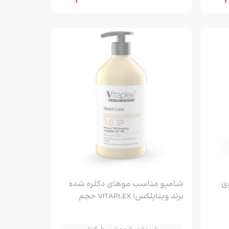
ی
شامپو مناسب موهای دکلره شده
برند ویتاپلکس| VITAPLEX حجم
خریداری شده توسط 6 نفر
500ML
خریداری شده توسط 6 نفر