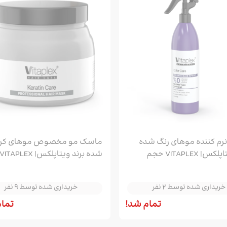
مو
کیف زنانه
ساق دست ورزشی
BB کرم، CC کرم و DD کرم
نیم بوت و بوت مردانه
کرم شب و روز
 مو
لگ زنانه
کفش زنانه
کیف کراس بادی و پاسپورتی
مردانه
روغن مراقبتی و زیبایی
ننده مو
کوله پشتی زنانه
اسکارف و هدبند ورزشی
کیف پول و جاکارتی مردانه
ماسک صورت
 مژه و ابرو
تاپ ورزش زنانه
کیف کراس بادی و کیف دوشی
زنانه
انه
ون مو
کیف دستی زنانه
انه
بوت و نیم بوت زنانه
ه
رم کننده موهای رنگ شده
ماسک مو مخصوص موهای کرا
نانه
برند ویتاپلکس| VITAPLEX حجم
خریداری شده توسط 2 نفر
خریداری شده توسط 9 نفر
500ml
 زنانه
خریداری شده توسط 2 نفر
خریداری شده توسط 9 نفر
ی زنانه
خریداری شده توسط 2 نفر
خریداری شده توسط 9 نفر
تمام شد!
تمام